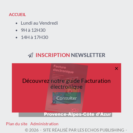
ACCUEIL
Lundi au Vendredi
9H à 12H30
14H à 17H30
INSCRIPTION
NEWSLETTER
×
Retrouvez-nous
sur
les
réseaux
sociaux !
Découvrez notre guide Facturation
électronique
Consulter
Plan du site
Administration
© 2026
SITE RÉALISÉ PAR LES ECHOS PUBLISHING