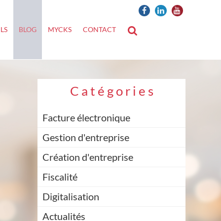
ILS
BLOG
MYCKS
CONTACT
C
a
t
é
g
o
r
i
e
s
Facture électronique
Gestion d'entreprise
Création d'entreprise
Fiscalité
Digitalisation
Actualités