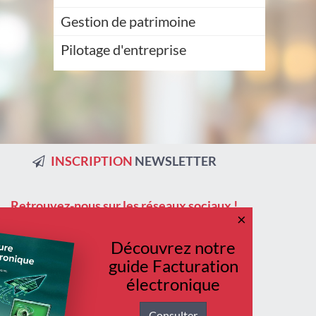
Gestion de patrimoine
Pilotage d'entreprise
INSCRIPTION
NEWSLETTER
Retrouvez-nous
sur
les
réseaux
sociaux !
×
Découvrez notre
guide Facturation
électronique
Consulter