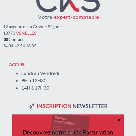
12 avenue de la Grande Bégude
13770
VENELLES
Contact
04 42 54 18 05
ACCUEIL
Lundi au Vendredi
9H à 12H30
14H à 17H30
INSCRIPTION
NEWSLETTER
×
Retrouvez-nous
sur
les
réseaux
sociaux !
Découvrez notre guide Facturation