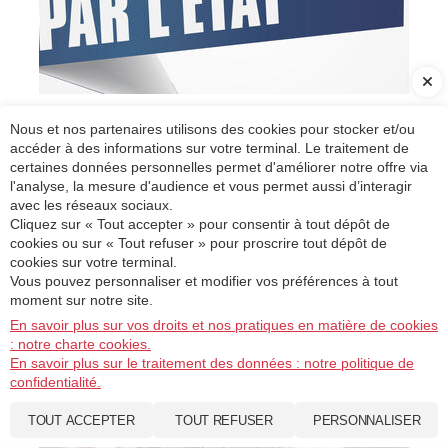
Nous et nos partenaires utilisons des cookies pour stocker et/ou
Comment demander l'étalement du
accéder à des informations sur votre terminal. Le traitement de
remboursement de votre PGE ?
certaines données personnelles permet d'améliorer notre offre via
l'analyse, la mesure d'audience et vous permet aussi d’interagir
×
avec les réseaux sociaux.
Publié le 11 Avril 2023
Cliquez sur « Tout accepter » pour consentir à tout dépôt de
Votre expert-comptable de Venelles, Karine
cookies ou sur « Tout refuser » pour proscrire tout dépôt de
Découvrez notre guide Facturation
cookies sur votre terminal.
STEVENARD, vous informe que vous pouvez demander
électronique
Vous pouvez personnaliser et modifier vos préférences à tout
l’étalement du remboursement de votre PGE si vous avez des
moment sur notre site.
Consulter
difficultés pour le rembourser et qu’elle vous accompagne dans
En savoir plus sur vos droits et nos pratiques en matière de cookies
cette démarche, notamment pour établir l’attestation requise.
: notre charte cookies.
En savoir plus sur le traitement des données : notre politique de
confidentialité.
TOUT ACCEPTER
TOUT REFUSER
PERSONNALISER